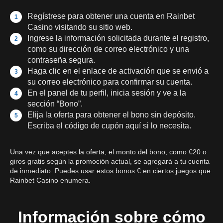
Regístrese para obtener una cuenta en Rainbet
Casino visitando su sitio web.
Ingrese la información solicitada durante el registro,
como su dirección de correo electrónico y una
contraseña segura.
Haga clic en el enlace de activación que se envió a
su correo electrónico para confirmar su cuenta.
En el panel de tu perfil, inicia sesión y ve a la
sección “Bono”.
Elija la oferta para obtener el bono sin depósito.
Escriba el código de cupón aquí si lo necesita.
Una vez que aceptes la oferta, el monto del bono, como €20 o
giros gratis según la promoción actual, se agregará a tu cuenta
de inmediato. Puedes usar estos bonos € en ciertos juegos que
Rainbet Casino enumera.
Información sobre cómo