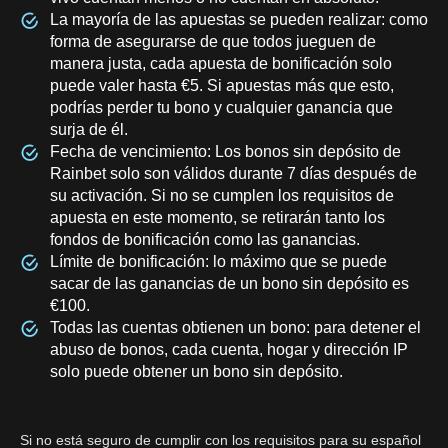
La mayoría de las apuestas se pueden realizar: como
forma de asegurarse de que todos jueguen de
manera justa, cada apuesta de bonificación solo
puede valer hasta €5. Si apuestas más que esto,
podrías perder tu bono y cualquier ganancia que
surja de él.
Fecha de vencimiento: Los bonos sin depósito de
Rainbet solo son válidos durante 7 días después de
su activación. Si no se cumplen los requisitos de
apuesta en este momento, se retirarán tanto los
fondos de bonificación como las ganancias.
Límite de bonificación: lo máximo que se puede
sacar de las ganancias de un bono sin depósito es
€100.
Todas las cuentas obtienen un bono: para detener el
abuso de bonos, cada cuenta, hogar y dirección IP
solo puede obtener un bono sin depósito.
Si no está seguro de cumplir con los requisitos para su español