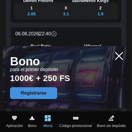
Detroit Pistons
Sacramento Kings
1
X
2
2.05
3.1
1.9
06.08.2026
22:40
Real Betis
Villarreal
1
X
2
Bono
2.1
3.3
3
para el primer depósito
1000€ + 250 FS
06.08.2026
12:40
Washington Capitals
Pittsburgh Penguins
Registrarse
1
X
2
2.15
3.8
2.9
06.08.2026
22:00
Aplicación
Bono
Menú
Código promocional
Bono sin depósito