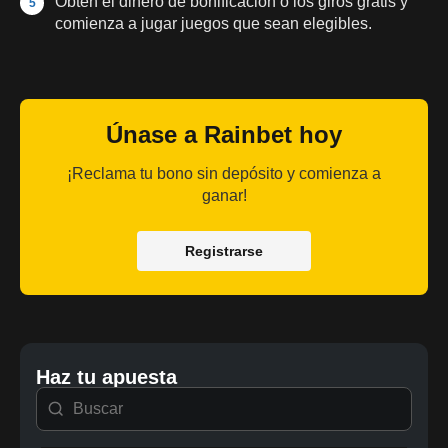
Obtén el dinero de bonificación o los giros gratis y
comienza a jugar juegos que sean elegibles.
Únase a Rainbet hoy
¡Reclama tu bono sin depósito y comienza a
ganar!
Registrarse
Haz tu apuesta