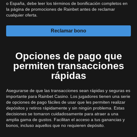
o España, debe leer los términos de bonificación completos en
la página de promociones de Rainbet antes de reclamar
cualquier oferta.
Reclamar bono
Opciones de pago que
permiten transacciones
rápidas
Asegurarse de que las transacciones sean rápidas y seguras es
importante para Rainbet Casino. Los jugadores tienen una serie
de opciones de pago fáciles de usar que les permiten realizar
depósitos y retiros rápidamente y sin ningún problema. Estas
decisiones se tomaron cuidadosamente para atraer a una
amplia gama de gustos. Facilitan el acceso a tus ganancias y
bonos, incluso aquellos que no requieren depósito.