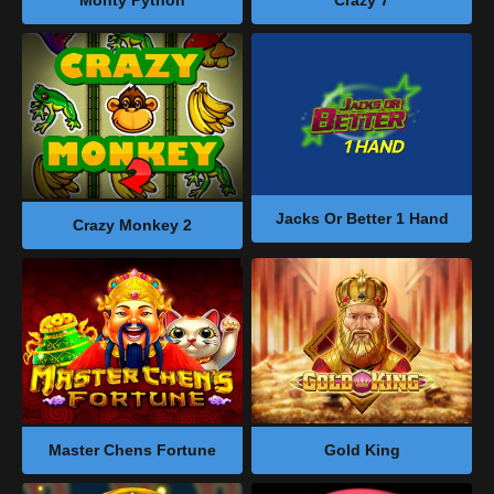
Puedes obtener bonos sin depósito de Rainbet Casino
en tu teléfono.
Cómo utilizar su teléfono para obtener bonos sin
depósito
Ya se están realizando promociones para miembros
registrados
Recompensas por ser leal y ventajas VIP en Rainbet
Hercules Son Of Zeus
Lo mejor de los programas VIP y de fidelización de
Crazy Monkey 2
Rainbet
No es un bono de depósito en Rainbet Casino
Cómo obtener dinero gratis de Rainbet℠
Master Chens Fortune
Gold King