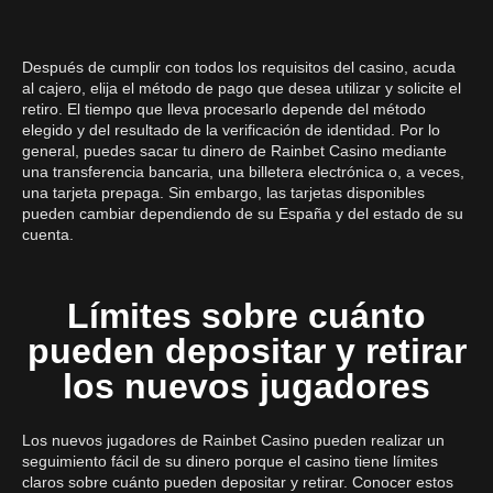
Después de cumplir con todos los requisitos del casino, acuda
al cajero, elija el método de pago que desea utilizar y solicite el
retiro. El tiempo que lleva procesarlo depende del método
elegido y del resultado de la verificación de identidad. Por lo
general, puedes sacar tu dinero de Rainbet Casino mediante
una transferencia bancaria, una billetera electrónica o, a veces,
una tarjeta prepaga. Sin embargo, las tarjetas disponibles
pueden cambiar dependiendo de su España y del estado de su
cuenta.
Límites sobre cuánto
pueden depositar y retirar
los nuevos jugadores
Los nuevos jugadores de Rainbet Casino pueden realizar un
seguimiento fácil de su dinero porque el casino tiene límites
claros sobre cuánto pueden depositar y retirar. Conocer estos